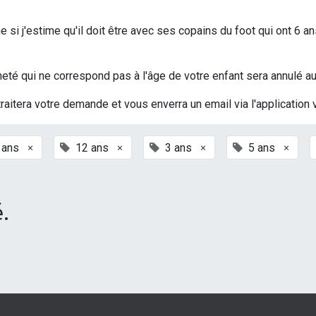
si j'estime qu'il doit être avec ses copains du foot qui ont 6 an
t acheté qui ne correspond pas à l'âge de votre enfant sera annulé
traitera votre demande et vous enverra un email via l'application 
×
×
×
×
 ans
12 ans
3 ans
5 ans
.