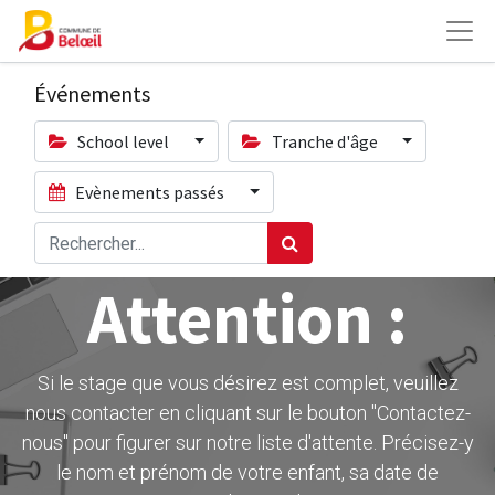
Événements
School level
Tranche d'âge
Evènements passés
Attention :
Si le stage que vous désirez est complet, veuillez
nous contacter en cliquant sur le bouton ''Contactez-
nous" pour figurer sur notre liste d'attente. Précisez-y
le nom et prénom de votre enfant, sa date de