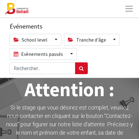
Événements
School level
Tranche d'âge
Evènements passés
Attention :
Si le stage que vous désirez est complet, veuillez
nous contacter en cliquant sur le bouton ''Contactez-
nous" pour figurer sur notre liste d'attente. Précisez-y
le nom et prénom de votre enfant, sa date de