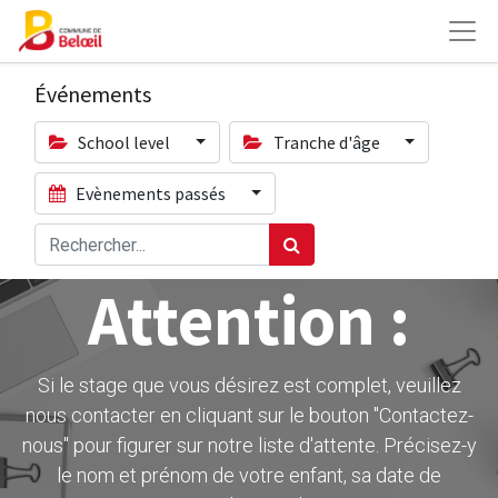
Événements
School level
Tranche d'âge
Evènements passés
Attention :
Si le stage que vous désirez est complet, veuillez
nous contacter en cliquant sur le bouton ''Contactez-
nous" pour figurer sur notre liste d'attente. Précisez-y
le nom et prénom de votre enfant, sa date de