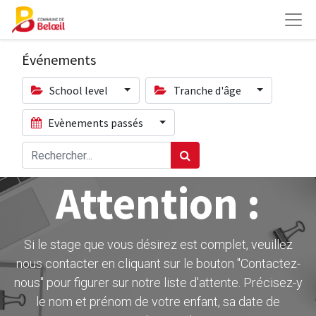
Événements
School level
Tranche d'âge
Evènements passés
Attention :
Si le stage que vous désirez est complet, veuillez
nous contacter en cliquant sur le bouton ''Contactez-
nous" pour figurer sur notre liste d'attente. Précisez-y
le nom et prénom de votre enfant, sa date de