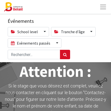
Événements
School level
Tranche d'âge
Evènements passés
Attention :
Si le stage que vous désirez est complet, veuillez
nous contacter en cliquant sur le bouton ''Contactez-
nous" pour figurer sur notre liste d'attente. Précisez-y
le nom et prénom de votre enfant, sa date de