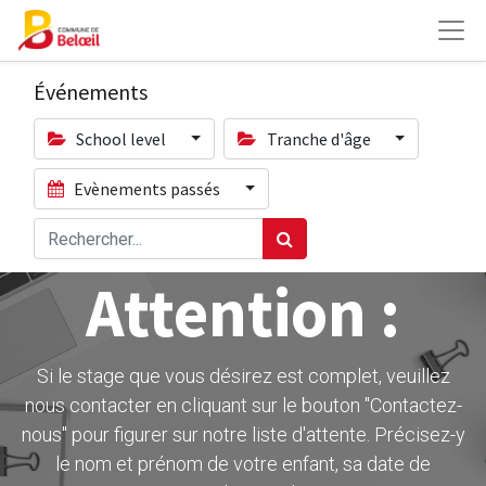
Événements
School level
Tranche d'âge
Evènements passés
Attention :
Si le stage que vous désirez est complet, veuillez
nous contacter en cliquant sur le bouton ''Contactez-
nous" pour figurer sur notre liste d'attente. Précisez-y
le nom et prénom de votre enfant, sa date de