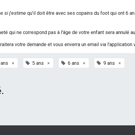
si j'estime qu'il doit être avec ses copains du foot qui ont 6 an
t acheté qui ne correspond pas à l'âge de votre enfant sera annulé
traitera votre demande et vous enverra un email via l'application 
×
×
×
×
 ans
5 ans
6 ans
9 ans
.