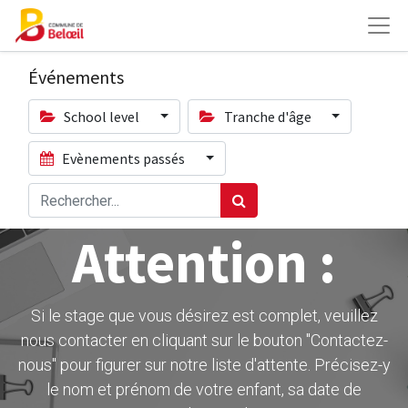
Événements
School level
Tranche d'âge
Evènements passés
Attention :
Si le stage que vous désirez est complet, veuillez
nous contacter en cliquant sur le bouton ''Contactez-
nous" pour figurer sur notre liste d'attente. Précisez-y
le nom et prénom de votre enfant, sa date de