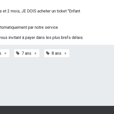
s et 2 mois, JE DOIS acheter un ticket ''Enfant
 automatiquement par notre service.
vous invitant à payer dans les plus brefs délais.
×
×
×
s
7 ans
8 ans