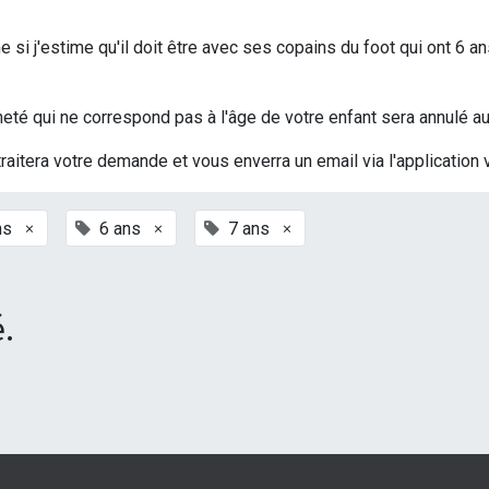
si j'estime qu'il doit être avec ses copains du foot qui ont 6 an
t acheté qui ne correspond pas à l'âge de votre enfant sera annulé
traitera votre demande et vous enverra un email via l'application 
×
×
×
ns
6 ans
7 ans
.