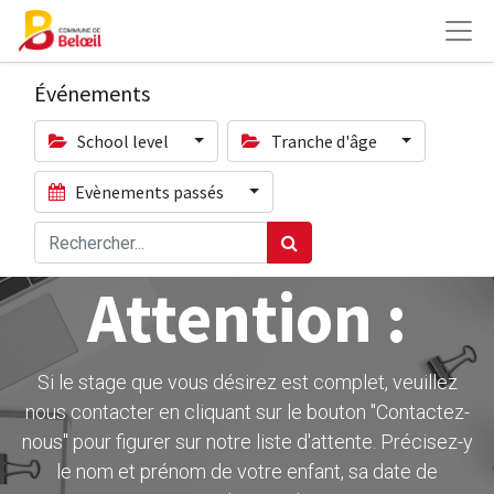
Événements
School level
Tranche d'âge
Evènements passés
Attention :
Si le stage que vous désirez est complet, veuillez
nous contacter en cliquant sur le bouton ''Contactez-
nous" pour figurer sur notre liste d'attente. Précisez-y
le nom et prénom de votre enfant, sa date de