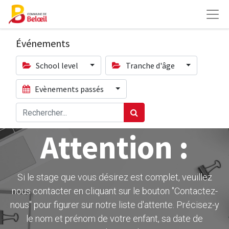
Événements
School level
Tranche d'âge
Evènements passés
Attention :
Si le stage que vous désirez est complet, veuillez
nous contacter en cliquant sur le bouton ''Contactez-
nous" pour figurer sur notre liste d'attente. Précisez-y
le nom et prénom de votre enfant, sa date de