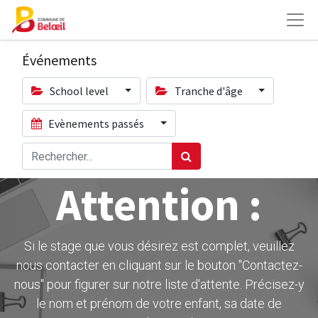
Événements
School level
Tranche d'âge
Evènements passés
Attention :
Si le stage que vous désirez est complet, veuillez
nous contacter en cliquant sur le bouton ''Contactez-
nous" pour figurer sur notre liste d'attente. Précisez-y
le nom et prénom de votre enfant, sa date de