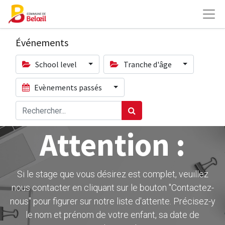
Événements
School level
Tranche d'âge
Evènements passés
Attention :
Si le stage que vous désirez est complet, veuillez
nous contacter en cliquant sur le bouton ''Contactez-
nous" pour figurer sur notre liste d'attente. Précisez-y
le nom et prénom de votre enfant, sa date de